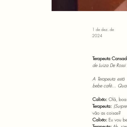
1 de dez. de
2024
Terapeuta Cansad
de Luiza De Rossi
A Terapeuta está
bebe café… Quand
Calixto: 
Olá, boa 
Terapeuta:
(Surpr
vão as coisas?
Calixto: 
Eu vou b
Terapeuta:
 Ah, si