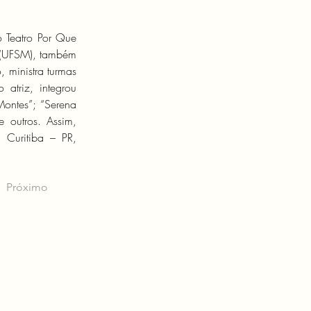
o Teatro Por Que 
(UFSM), também 
 ministra turmas 
riz, integrou 
Montes”; “Serena 
 outros. Assim, 
Curitiba – PR, 
Próximo