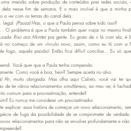
uma imersão sobre produção de conteúdos pras redes sociais, q
 dela nesse fim de semana. E o mais incrível é que a minha p
o a ver com os temas do canal dela.
 Legal. 
(Pausa) 
Mas, o que a Paula pensa sobre tudo isso?
á… O problema é que a Paula também quer viajar no mesmo final
ousada 
Riso aos Montes
 pra gente. Eu gosto de ir lá com ela, é
tá no começo de um vínculo novo, assim, como eu tô com a Na
le fogo, aquela paixão! Então fica difícil conciliar… Eu só que
endi. Você quer que a Paula tenha compersão.
tamente. Como você é boa, hein? Sempre acerta no alvo.
a)
 Ah, muito obrigada. Mas olha aqui Calixto, você vai ter que
o de ter vários relacionamentos simultâneos, ao meu ver, é fachad
ito comum para a procrastinação, entende?
im? Eu nunca me considerei um procrastinador.
 te explicar: essa história de começar um novo relacionamento, sem
espécie de fuga da possibilidade de se comprometer de verdade.
vos relacionamentos para não se envolver profundamente e não as
ompreende?