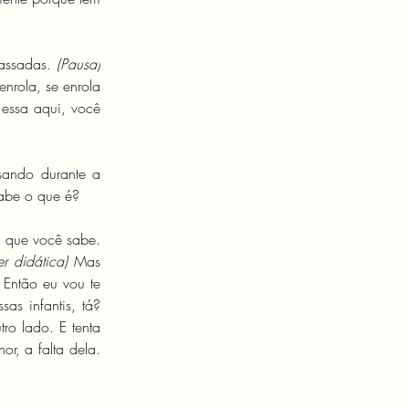
assadas. 
(Pausa) 
rola, se enrola 
ssa aqui, você 
ando durante a 
Sabe o que é?
i que você sabe. 
er didática)
 Mas 
Então eu vou te 
s infantis, tá? 
o lado. E tenta 
r, a falta dela. 