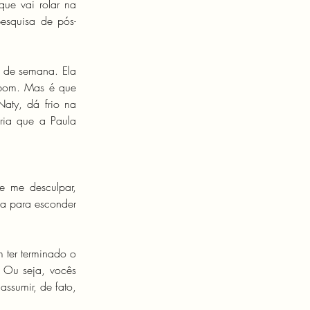
ue vai rolar na 
esquisa de pós-
 de semana. Ela 
 bom. Mas é que 
ty, dá frio na 
ria que a Paula 
 me desculpar, 
a para esconder 
 ter terminado o 
 Ou seja, vocês 
sumir, de fato, 