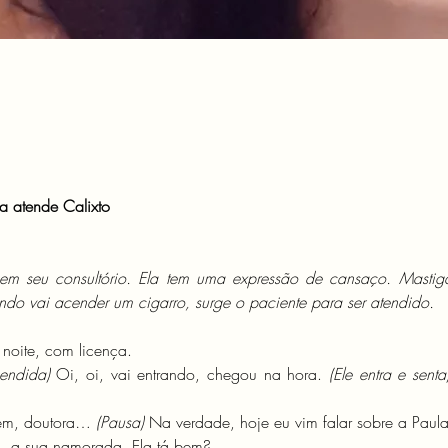
a atende Calixto
 em seu consultório. Ela tem uma expressão de cansaço. Mastig
o vai acender um cigarro, surge o paciente para ser atendido.
noite, com licença.
eendida) 
Oi, oi, vai entrando, chegou na hora. 
(Ele entra e senta
em, doutora… 
(Pausa) 
Na verdade, hoje eu vim falar sobre a Paula
m, a sua namorada. Ela tá bem?