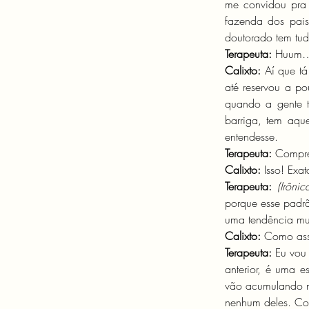
me convidou pra 
fazenda dos pais
doutorado tem tud
Terapeuta:
 Huum…
Calixto: 
Aí que t
até reservou a p
quando a gente 
barriga, tem aque
entendesse.
Terapeuta:
 Compre
Calixto: 
Isso! Exa
Terapeuta:
(Irônic
porque esse padrã
uma tendência mu
Calixto: 
Como ass
Terapeuta:
 Eu vou
anterior, é uma 
vão acumulando no
nenhum deles. C