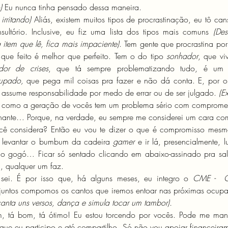
)
 Eu nunca tinha pensado dessa maneira.
 irritando) 
Aliás, existem muitos tipos de procrastinação, eu tô can
ultório. Inclusive, eu fiz uma lista dos tipos mais comuns 
(Des
 item que lê, fica mais impaciente)
. Tem gente que procrastina por
ue feito é melhor que perfeito.
Tem o do tipo 
sonhador
, que vi
ador de crises
, que tá sempre problematizando tudo, é um i
upado, 
 assume responsabilidade por medo de errar ou de ser julgado. 
(E
o como a geração de vocês tem um problema sério com comprome
onante… Porque, na verdade, eu sempre me considerei um cara co
cê considera? Então eu vou te dizer o que é compromisso mes
é levantar o bumbum da cadeira 
gamer
 e ir lá, presencialmente, l
 no gogó… Ficar só sentado clicando em abaixo-assinado pra sa
il, qualquer um faz.
sei. É por isso que, há alguns meses, eu integro o 
CME -  C
anta uns versos, dança e simula tocar um tambor).
, tá bom, tá ótimo! Eu estou torcendo por vocês. Pode me mand
que eu participo e até compartilho. Só não vou apoiar financeiram