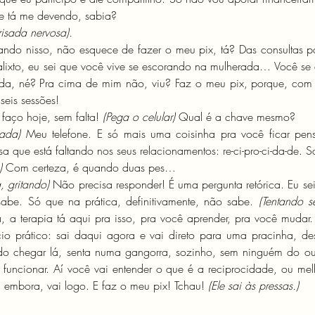
ue tá me devendo, sabia?
isada nervosa).
lando nisso, não esquece de fazer o meu pix, tá? Das consultas p
lixto, eu sei que você vive se escorando na mulherada… Você se en
a, né? Pra cima de mim não, viu? Faz o meu pix, porque, com e
seis sessões!
 faço hoje, sem falta! 
(Pega o celular)
 Qual é a chave mesmo?
nada) 
Meu telefone. E só mais uma coisinha pra você ficar pens
 que está faltando nos seus relacionamentos: re-ci-pro-ci-da-de. 
) 
Com certeza, é quando duas pes…
a, gritando)
 Não precisa responder! É uma pergunta retórica. Eu se
sabe. Só que na prática, definitivamente, não sabe. 
(Tentando s
 a terapia tá aqui pra isso, pra você aprender, pra você mudar. 
io prático: sai daqui agora e vai direto para uma pracinha, dessa
o chegar lá, senta numa gangorra, sozinho, sem ninguém do outr
 funcionar. Aí você vai entender o que é a reciprocidade, ou melho
i embora, vai logo. E faz o meu pix! Tchau! 
(Ele sai às pressas.)