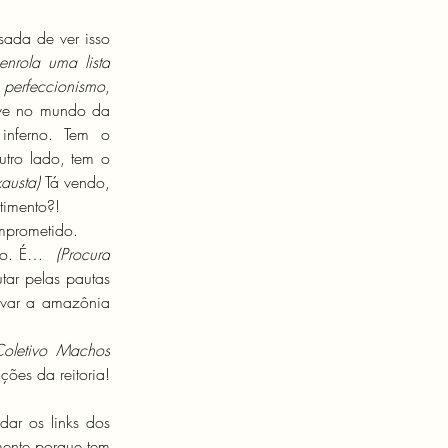
sada de ver isso 
enrola uma lista 
 
perfeccionismo
, 
ve no mundo da 
nferno. Tem o 
que pega mil coisas pra fazer e não dá conta. E, por outro lado, tem o 
xausta)
 Tá vendo, 
timento?!
mprometido.
mo. É…  
(Procura 
utar pelas pautas 
lvar a amazônia 
oletivo Machos 
, onde juntos compomos os cantos que iremos entoar nas próximas ocupações da reitoria! 
ar os links dos 
ente porque tem 