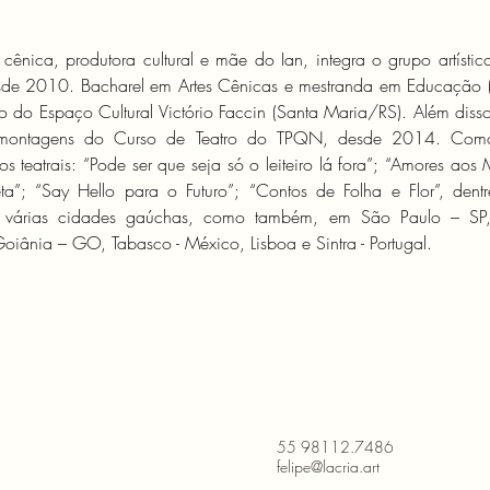
 cênica, produtora cultural e mãe do Ian, integra o grupo artístic
de 2010. Bacharel em Artes Cênicas e mestranda em Educação 
o do Espaço Cultural Victório Faccin (Santa Maria/RS). Além disso,
montagens do Curso de Teatro do TPQN, desde 2014. Como at
os teatrais: “Pode ser que seja só o leiteiro lá fora”; “Amores aos 
a”; “Say Hello para o Futuro”; “Contos de Folha e Flor”, dentre
m várias cidades gaúchas, como também, em São Paulo – SP, 
iânia – GO, Tabasco - México, Lisboa e Sintra - Portugal.
55 98112.7486
felipe@lacria.art