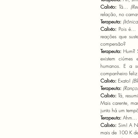
Calixto:
 Tá… 
(Re
relação, no carna
Terapeuta:
(Irônica
Calixto: 
Pois é… 
reações que sust
compersão?
Terapeuta:
 Hum? S
existem ciúmes e
humanos. E a su
companheiro feliz
Calixto: 
Exato! 
(Bl
Terapeuta:
(Ranço
Calixto: 
Tá, resum
Mais carente, man
junto há um tempã
Terapeuta:
 Ahm… S
Calixto: 
Sim! A Na
mais de 100 K de 