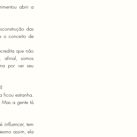
mentou abrir a 
construção das 
e o conceito de 
credita que não 
 afinal, somos 
a por ver seu 
u?
ficou estranha. 
 Mas a gente tá 
é 
influencer
, tem 
esmo assim, ela 