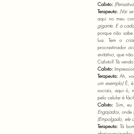
Calixto:
(Pensativo
Terapeuta:
(Vai se
aqui no meu cons
gigante. E a cada
porque não sabe q
lua. Tem o 
cri
procrastinador 
oc
evitativo
, que não
Calixto? Tá vend
Calixto: 
Impressi
Terapeuta:
 Ah, vo
um exemplo) 
É, 
sociais, aqui ó,
pelo celular é fác
Calixto: 
Sim, eu 
Engajados
(Empolgado, ele c
Terapeuta:
 Tá bom
abaixo-assinados 