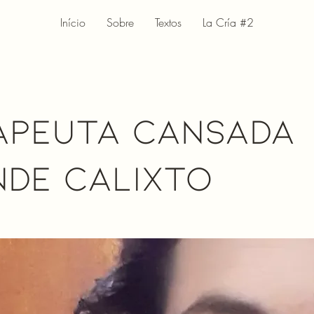
Início
Sobre
Textos
La Cría #2
apeuta Cansada
nde Calixto