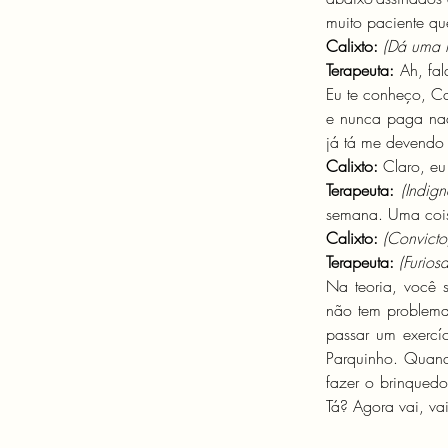
muito paciente q
Calixto: 
(Dá uma r
Terapeuta:
 Ah, fa
Eu te conheço, Ca
e nunca paga nad
já tá me devendo 
Calixto:
 Claro, eu
Terapeuta:
(Indig
semana. Uma coisa
Calixto:
(Convicto
Terapeuta:
(Furios
Na teoria, você 
não tem problema,
passar um exercíc
Parquinho. Quand
fazer o brinquedo
Tá? Agora vai, va