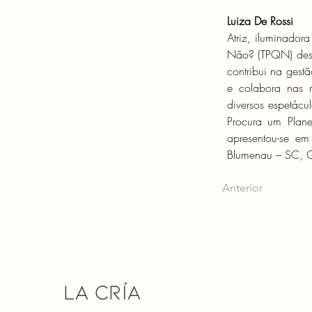
Luiza De Rossi
Atriz, iluminadora
Não? (TPQN) des
contribui na gestã
e colabora nas 
diversos espetácul
Procura um Planet
apresentou-se e
Blumenau – SC, Go
Anterior
La Cría