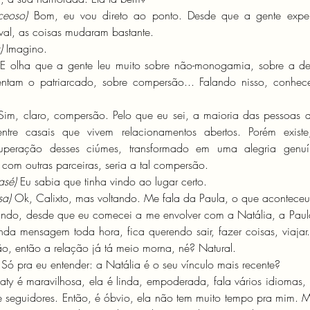
ceoso)
 Bom, eu vou direto ao ponto. Desde que a gente experi
val, as coisas mudaram bastante.
) 
Imagino.
E olha que a gente leu muito sobre não-monogamia, sobre a des
entam o patriarcado, sobre compersão... Falando nisso, conhec
im, claro, compersão. Pelo que eu sei, a maioria das pessoas a
ntre casais que vivem relacionamentos abertos. Porém existe,
peração desses ciúmes, transformado em uma alegria genuín
 com outras parceiras, seria a tal compersão.
asé) 
Eu sabia que tinha vindo ao lugar certo.
sa)
 Ok, Calixto, mas voltando. Me fala da Paula, o que acontece
indo, desde que eu comecei a me envolver com a Natália, a Paula 
da mensagem toda hora, fica querendo sair, fazer coisas, viajar.
o, então a relação já tá meio morna, né? Natural.
ó pra eu entender: a Natália é o seu vínculo mais recente?
ty é maravilhosa, ela é linda, empoderada, fala vários idiomas, 
seguidores. Então, é óbvio, ela não tem muito tempo pra mim. M